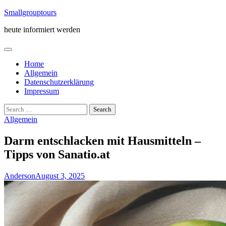
Skip
Smallgrouptours
to
heute informiert werden
content
Home
Allgemein
Datenschutzerklärung
Impressum
Search
for:
Allgemein
Darm entschlacken mit Hausmitteln –
Tipps von Sanatio.at
Anderson
August 3, 2025