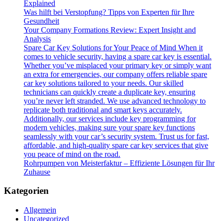
Explained
Was hilft bei Verstopfung? Tipps von Experten für Ihre
Gesundheit
Your Company Formations Review: Expert Insight and
Analysis
Spare Car Key Solutions for Your Peace of Mind When it
comes to vehicle security, having a spare car key is essential.
Whether you’ve misplaced your primary key or simply want
an extra for emergencies, our company offers reliable spare
car key solutions tailored to your needs. Our skilled
technicians can quickly create a duplicate key, ensuring
you’re never left stranded. We use advanced technology to
replicate both traditional and smart keys accurately.
Additionally, our services include key programming for
modern vehicles, making sure your spare key functions
seamlessly with your car’s security system. Trust us for fast,
affordable, and high-quality spare car key services that give
you peace of mind on the road.
Rohrpumpen von Meisterfaktur – Effiziente Lösungen für Ihr
Zuhause
Kategorien
Allgemein
Uncategorized