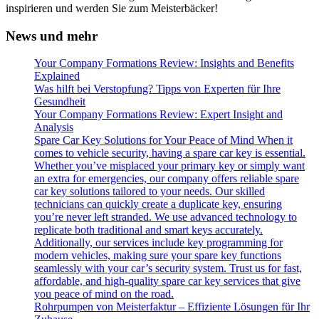
inspirieren und werden Sie zum Meisterbäcker!
News und mehr
Your Company Formations Review: Insights and Benefits
Explained
Was hilft bei Verstopfung? Tipps von Experten für Ihre
Gesundheit
Your Company Formations Review: Expert Insight and
Analysis
Spare Car Key Solutions for Your Peace of Mind When it
comes to vehicle security, having a spare car key is essential.
Whether you’ve misplaced your primary key or simply want
an extra for emergencies, our company offers reliable spare
car key solutions tailored to your needs. Our skilled
technicians can quickly create a duplicate key, ensuring
you’re never left stranded. We use advanced technology to
replicate both traditional and smart keys accurately.
Additionally, our services include key programming for
modern vehicles, making sure your spare key functions
seamlessly with your car’s security system. Trust us for fast,
affordable, and high-quality spare car key services that give
you peace of mind on the road.
Rohrpumpen von Meisterfaktur – Effiziente Lösungen für Ihr