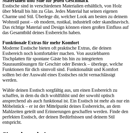
Materialien und Stile für jeden Geschmack
Esstische sind in verschiedenen Materialien erhältlich, von Holz
über Metall bis hin zu Glas. Jedes Material hat seinen eigenen
Charme und Stil. Überlege dir, welcher Look am besten zu deinem
Wohnstil passt – ob modern, rustikal, industriell oder skandinavisch.
Das richtige Material und Design können einen großen Einfluss auf
das Gesamtbild deines Essbereichs haben.
Funktionale Extras für mehr Komfort
Moderne Esstische bieten oft praktische Extras, die deinen
Essbereich noch komfortabler machen. Von ausziehbaren
Tischplatten für spontane Gäste bis hin zu integrierten
Stauraumlösungen für Geschirr oder Besteck – überlege, welche
Funktionen für dich sinnvoll sind. Funktionalität und Komfort
sollten bei der Auswahl eines Esstisches nicht vernachlässigt
werden.
Wähle deinen Esstisch sorgfältig aus, um einen Essbereich zu
schaffen, in dem du dich wohlfühlst und der sowohl optisch
ansprechend als auch funktional ist. Ein Esstisch ist mehr als nur ein
Möbelstück – er ist der Mittelpunkt deines Essbereichs, an dem
Mahlzeiten geteilt und Erinnerungen geschaffen werden. Finde den
perfekten Esstisch, der deinen Bedürfnissen und deinem Stil
entspricht.