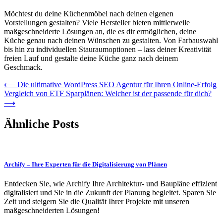
Möchtest du deine Küchenmöbel nach deinen eigenen
Vorstellungen gestalten? Viele Hersteller bieten mittlerweile
maßgeschneiderte Lösungen an, die es dir ermöglichen, deine
Küche genau nach deinen Wünschen zu gestalten. Von Farbauswahl
bis hin zu individuellen Stauraumoptionen – lass deiner Kreativität
freien Lauf und gestalte deine Küche ganz nach deinem
Geschmack.
Post
⟵
Die ultimative WordPress SEO Agentur für Ihren Online-Erfolg
Vergleich von ETF Sparplänen: Welcher ist der passende für dich?
navigation
⟶
Ähnliche Posts
Archify – Ihre Experten für die Digitalisierung von Plänen
Entdecken Sie, wie Archify Ihre Architektur- und Baupläne effizient
digitalisiert und Sie in die Zukunft der Planung begleitet. Sparen Sie
Zeit und steigern Sie die Qualität Ihrer Projekte mit unseren
maßgeschneiderten Lösungen!