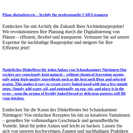
Pläne digitalisieren – Archify für professionelle CAD-Lösungen
Entdecken Sie mit Archify die Zukunft Ihrer Architekturprojekte!
Wir revolutionieren Ihre Planung durch die Digitalisierung von
Plänen – effizient, flexibel und transparent. Vertrauen Sie auf unsere
Expertise für nachhaltige Bauprojekte und steigern Sie Ihre
Effizienz jetzt!
Natürliches Dinkelbrot für jeden Anlass von Schatzkammer Nürtingen Our
recipes are consciously kept natural – without chemical leavening agents,
only using high-quality ingredients such as the best spelt flour and selected
grains. This makes it easy to create every baked good with just a few simple
steps: Simply add water, oil, and optionally an egg, stir, and place it in the
oven – soon the aroma of freshly baked bread or delicious pastries will fill
your kitchen.
Entdecken Sie die Kunst des Dinkelbrotes bei Schatzkammer
Nürtingen! Von einfachen Rezepten bis hin zu kreativen Variationen
– genießen Sie vollmundigen Geschmack und gesundheitliche
Vorteile. Ideal für jeden Anlass und leicht zu backen. Lassen Sie
sich von unseren hochwertigen Zutaten und nachhaltigen Praktiken