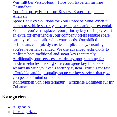
Was hilft bei Verstopfung? Tipps von Experten für Ihre
Gesundheit
Your Company Formations Review: Expert Insight and
Analysis
Spare Car Key Solutions for Your Peace of Mind When it
comes to vehicle security, having a spare car key is essential.
Whether you’ve misplaced your primary key or simply want
an extra for emergencies, our company offers reliable spare
car key solutions tailored to your needs. Our skilled
technicians can quickly create a duplicate key, ensuring
you’re never left stranded. We use advanced technology to
replicate both traditional and smart keys accurately.
Additionally, our services include key programming for
modern vehicles, making sure your spare key functions
seamlessly with your car’s security system. Trust us for fast,
affordable, and high-quality spare car key services that give
you peace of mind on the road.
Rohrpumpen von Meisterfaktur – Effiziente Lösungen für Ihr
Zuhause
Kategorien
Allgemein
Uncategorized