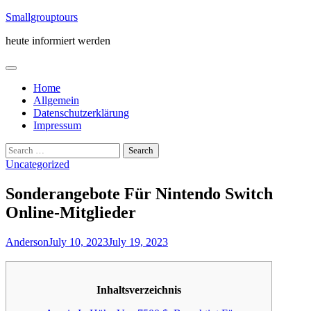
Skip
Smallgrouptours
to
heute informiert werden
content
Home
Allgemein
Datenschutzerklärung
Impressum
Search
for:
Uncategorized
Sonderangebote Für Nintendo Switch
Online-Mitglieder
Anderson
July 10, 2023
July 19, 2023
Inhaltsverzeichnis