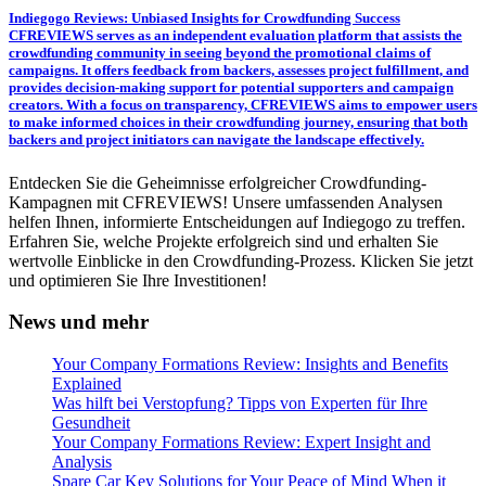
Indiegogo Reviews: Unbiased Insights for Crowdfunding Success
CFREVIEWS serves as an independent evaluation platform that assists the
crowdfunding community in seeing beyond the promotional claims of
campaigns. It offers feedback from backers, assesses project fulfillment, and
provides decision-making support for potential supporters and campaign
creators. With a focus on transparency, CFREVIEWS aims to empower users
to make informed choices in their crowdfunding journey, ensuring that both
backers and project initiators can navigate the landscape effectively.
Entdecken Sie die Geheimnisse erfolgreicher Crowdfunding-
Kampagnen mit CFREVIEWS! Unsere umfassenden Analysen
helfen Ihnen, informierte Entscheidungen auf Indiegogo zu treffen.
Erfahren Sie, welche Projekte erfolgreich sind und erhalten Sie
wertvolle Einblicke in den Crowdfunding-Prozess. Klicken Sie jetzt
und optimieren Sie Ihre Investitionen!
News und mehr
Your Company Formations Review: Insights and Benefits
Explained
Was hilft bei Verstopfung? Tipps von Experten für Ihre
Gesundheit
Your Company Formations Review: Expert Insight and
Analysis
Spare Car Key Solutions for Your Peace of Mind When it