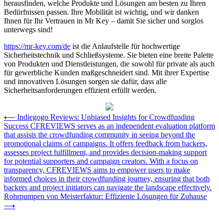
herausfinden, welche Produkte und Lösungen am besten zu Ihren
Bedürfnissen passen. Ihre Mobilität ist wichtig, und wir danken
Ihnen für Ihr Vertrauen in Mr Key – damit Sie sicher und sorglos
unterwegs sind!
https://mr-key.com/de
ist die Anlaufstelle für hochwertige
Sicherheitstechnik und Schließsysteme. Sie bieten eine breite Palette
von Produkten und Dienstleistungen, die sowohl für private als auch
für gewerbliche Kunden maßgeschneidert sind. Mit ihrer Expertise
und innovativen Lösungen sorgen sie dafür, dass alle
Sicherheitsanforderungen effizient erfüllt werden.
Post
⟵
Indiegogo Reviews: Unbiased Insights for Crowdfunding
Success CFREVIEWS serves as an independent evaluation platform
navigation
that assists the crowdfunding community in seeing beyond the
promotional claims of campaigns. It offers feedback from backers,
assesses project fulfillment, and provides decision-making support
for potential supporters and campaign creators. With a focus on
transparency, CFREVIEWS aims to empower users to make
informed choices in their crowdfunding journey, ensuring that both
backers and project initiators can navigate the landscape effectively.
Rohrpumpen von Meisterfaktur: Effiziente Lösungen für Zuhause
⟶