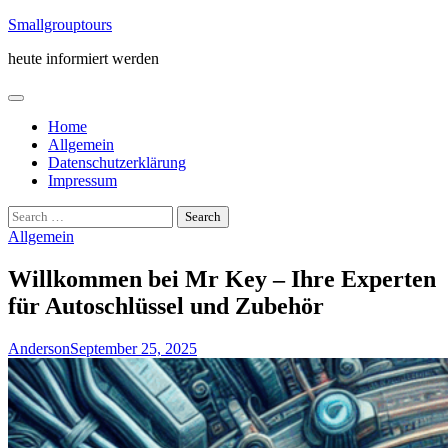
Skip
Smallgrouptours
to
heute informiert werden
content
Home
Allgemein
Datenschutzerklärung
Impressum
Search
for:
Allgemein
Willkommen bei Mr Key – Ihre Experten
für Autoschlüssel und Zubehör
Anderson
September 25, 2025